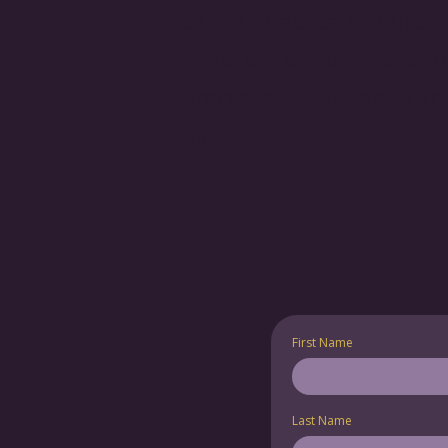
con mi práctica espiritual
la belleza en todas sus f
procesar la vida, abraza
blog.
First Name
Last Name