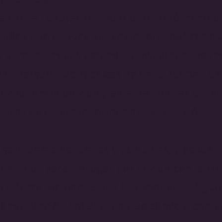
a cierta reputación, pero es otro término p
ignifica que ofrezco sistemas terapéuticos q
s para la limpias ceremoniales, el realineam
l. Personalizo técnicas de construcción de
 experiencia de vida y alcanzar metas espec
través de diversas formas de adivinación.
 sanadores naturales y psíquicos, y desde 
estrales para navegar por la vida con la c
 interconectado. Estas tradiciones antigu
comunicación sofisticado que conecta con e