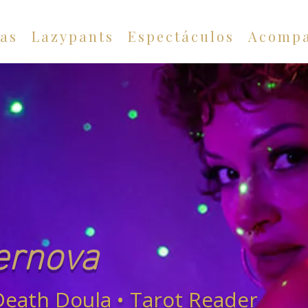
as
Lazypants
Espectáculos
Acompa
ernova
• Death Doula • Tarot Reader