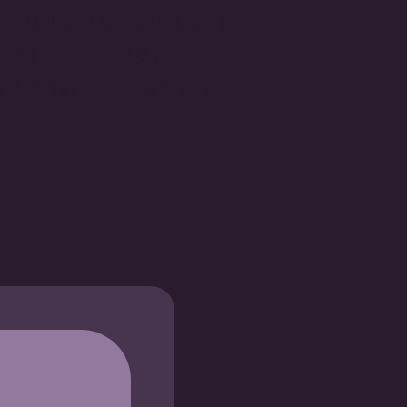
n, celebro la liberación y
como sea posible para
uedes ver mi obra en mi