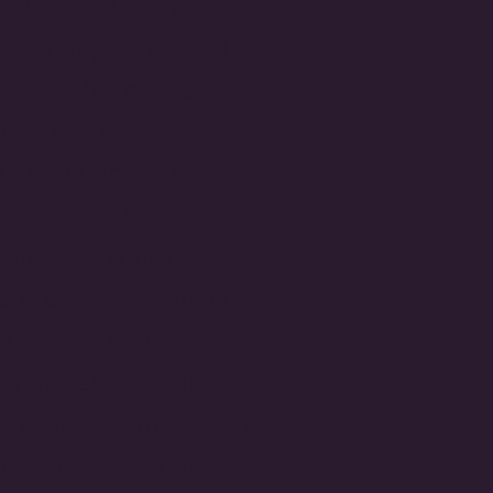
me ha dado, me esfuerzo
on un regalo de gratitud.
 a transformar sus
mientos de
ias. Ayudo a las
r en el trabajo de
talecer la conexión
os en la creación de
ar, magia sexual,
er mi certificación como
de conexión profunda e
uriosidad y valentía