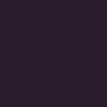
sica. Mi carrera como
 ha llevado a realizar
randes shows de estrellas
 para ganar impulso y
rigir un proyecto de
tidisciplinario
danza más sexualmente
 de clases de
Desarrollé un estilo de
o mi formación artística