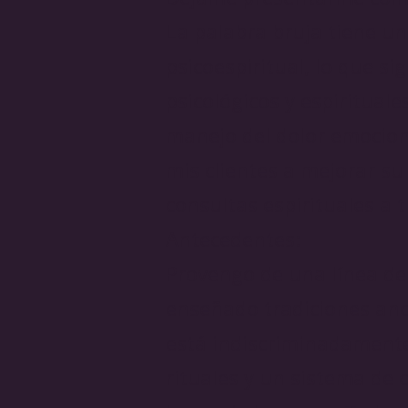
La palabra bruja tiene un
psicoespiritual, lo que s
psicológicos y espirituale
manejo del dolor emociona
mis clientes a mejorar su
consultas espirituales a 
Antecedentes:
Provengo de una línea de
enseñado tradiciones anc
está indiscriminadamente
rituales y un sistema de 