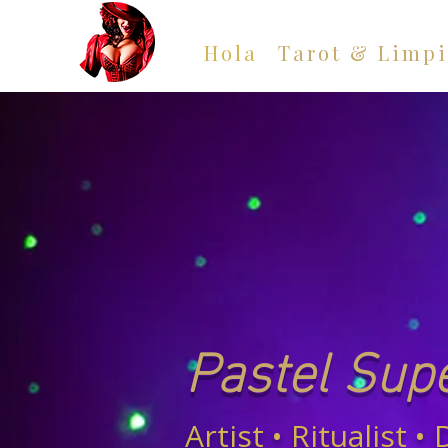
Hola
Tarot & Limpi
Pastel Sup
Artist • Ritualist 