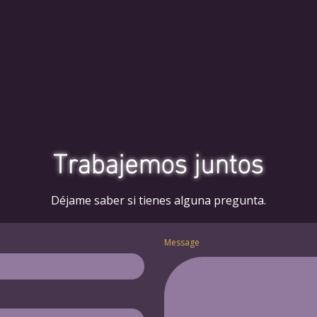
 de toda la vida. A través de la interpretació
ormas, y estoy dedicada a contar historias 
r mis demonios y conectar con los demás. P
Trabajemos juntos
Déjame saber si tienes alguna pregunta.
Message