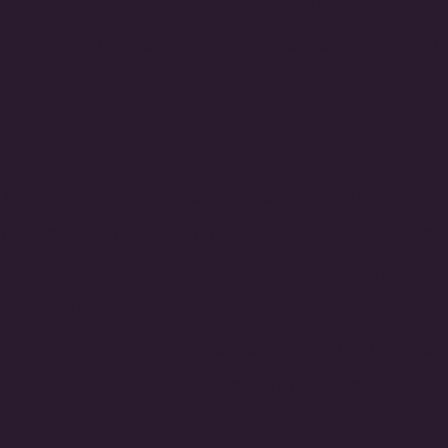
somos uno, y con el conocimiento que se 
partir la pequeña huella que pueda dejar c
entas de nuestro mundo natural para ayudar
unidades. Ofrezco lecturas de Tarot, trata
 y ceremonias herbales, bendiciones y limp
creencias limitantes y miedos al profundiza
ón con la construcción de rituales para for
ue nos rodea. Para quienes estén interesad
ión esotérica especializada en magia popul
 Actualmente, estoy en el proceso de obten
o de la muerte para sostener un espacio 
, que permita desarrollar la resistencia, c