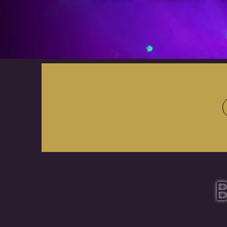
B
Déjame presentarme como