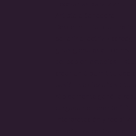
necesarias para vivir una
Artista a Sanadora:
Desde mi infancia, me fo
bailarina, actriz y coreóg
giras globales en compañ
del pop en estadios. Est
crear un álbum titulado c
pasión de diez años titul
rápidamente ganó la repu
cargada de Toronto.” Dur
interpretación y recibí v
enseñanza centrado en pot