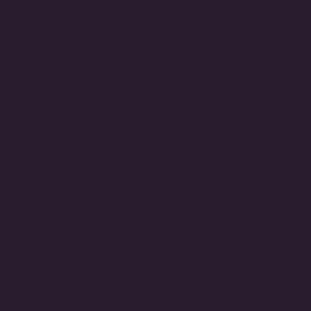
 vida plena.
rmé profesionalmente en teatro y danza clá
rafa en cine/televisión, y en el escenario, me
ías de danza indie contemporánea hasta g
uve en una banda el tiempo suficiente como
on picardía Greatest Hits, y luego pasé a di
ado Love Letters Cabaret. Este conjunto mul
tación de ser “la compañía de teatro de 
ante ese tiempo, enseñé una gran cantidad
arios premios internacionales de burlesque. 
enciar la confianza y la gracia, fusionand