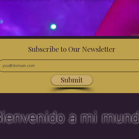
Subscribe to Our Newsletter
Submit
ienvenido a mi mun
 tu bruja LatinX…