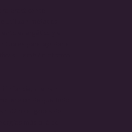
ara practicante
ue utilizan métodos
iento energético y el
 rituales para ayudar a
íficas. También ofrezco
mi infancia, me han
omprensión de que todo
as están cargadas de
nergías más allá del