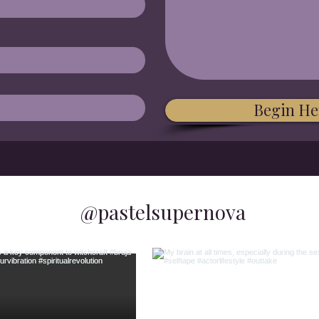
Begin He
@pastelsupernova