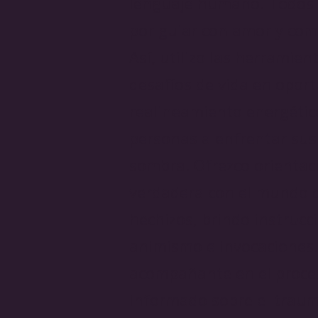
lenguaje humano. Todos 
por guiar con amor y com
Así, utilizo las herrami
desafíos de vida en oport
realineamiento energético
personas a enfrentar sus 
sombra. Ofrezco orientaci
verdadera con el mundo q
hechizos, brindo instrucc
animismo e invocaciones.
acompañante en el proces
informado sobre el trauma